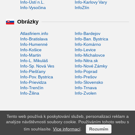
Info-Ústí n.L.
Info-Karlovy Vary
Info-Vysočina
InfoZlín
Obrázky
Atlasfiriem.info
Info-Bardejov
Info-Bratislava
Info-Ban. Bystrica
Info-Humenné
Info-Komárno
Info-Košice
Info-Levice
Info-Martin
Info-Michalovce
Info-L. Mikuláš
Info-Nitra.sk
Info-Sp. Nová Ves
Info-Nové Zámky
Info-Piešťany
Info-Poprad
Info-Pov. Bystrica
Info-Prešov
Info-Prievidza
Info-Slovensko
Info-Trenčín
Info-Trnava
Info-Žilina
Info-Zvolen
Tento web používá k poskytování služeb, personalizaci reklam a
analýze návštěvnosti soubory cookie. Používáním tohoto webu s
tím souhlasíte.
Více informací
.
Rozumím