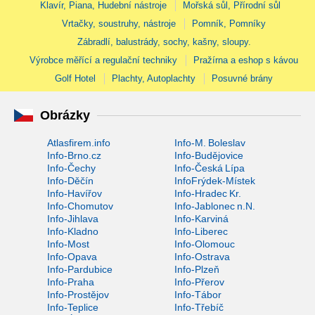
Klavír, Piana, Hudební nástroje
Mořská sůl, Přírodní sůl
Vrtačky, soustruhy, nástroje
Pomník, Pomníky
Zábradlí, balustrády, sochy, kašny, sloupy.
Výrobce měřící a regulační techniky
Pražírna a eshop s kávou
Golf Hotel
Plachty, Autoplachty
Posuvné brány
Obrázky
Atlasfirem.info
Info-M. Boleslav
Info-Brno.cz
Info-Budějovice
Info-Čechy
Info-Česká Lípa
Info-Děčín
InfoFrýdek-Místek
Info-Havířov
Info-Hradec Kr.
Info-Chomutov
Info-Jablonec n.N.
Info-Jihlava
Info-Karviná
Info-Kladno
Info-Liberec
Info-Most
Info-Olomouc
Info-Opava
Info-Ostrava
Info-Pardubice
Info-Plzeň
Info-Praha
Info-Přerov
Info-Prostějov
Info-Tábor
Info-Teplice
Info-Třebíč